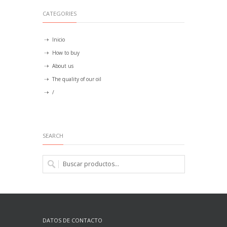
CATEGORIES
Inicio
How to buy
About us
The quality of our oil
/
SEARCH
DATOS DE CONTACTO