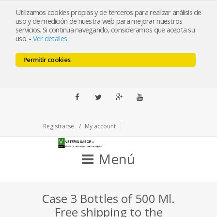
ramabiceos@veterissabor.es
Utilizamos cookies propias y de terceros para realizar análisis de
uso y de medición de nuestra web para mejorar nuestros
servicios. Si continua navegando, consideramos que acepta su
Llámenos al 679163190
uso.
-
Ver detalles
Pulse para llamar
Permitir cookies
ESP
ENG
Facebook
Twitter
Google+
Youtube
Registrarse
My account
Menú
Case 3 Bottles of 500 Ml.
Free shipping to the