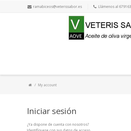
ramabiceos@veterissabor.es
Llámenos al 67916
My account
Iniciar sesión
¿Ya dispone de cuenta con nosotros?
Identifíquese con sus datos de acceso.