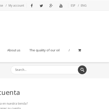
rse
My account
ESP
ENG
Facebook
Twitter
Google+
Youtube
About us
The quality of our oil
/
cuenta
a en nuestra tienda?
tener su cuenta.