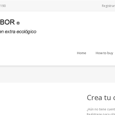
3190
Registra
Home
How to buy
Crea tu 
¿Aún no tiene cuent
Regístrese para ob